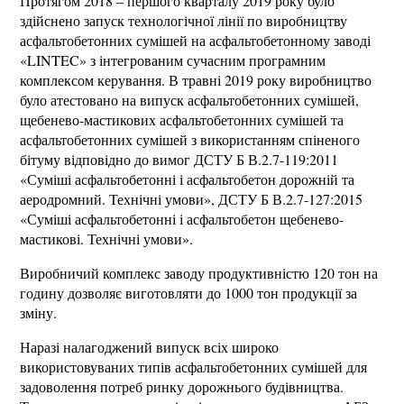
Протягом 2018 – першого кварталу 2019 року було
здійснено запуск технологічної лінії по виробництву
асфальтобетонних сумішей на асфальтобетонному заводі
«LINTEC» з інтегрованим сучасним програмним
комплексом керування. В травні 2019 року виробництво
було атестовано на випуск асфальтобетонних сумішей,
щебенево-мастикових асфальтобетонних сумішей та
асфальтобетонних сумішей з використанням спіненого
бітуму відповідно до вимог ДСТУ Б В.2.7-119:2011
«Суміші асфальтобетонні і асфальтобетон дорожній та
аеродромний. Технічні умови», ДСТУ Б В.2.7-127:2015
«Суміші асфальтобетонні і асфальтобетон щебенево-
мастикові. Технічні умови».
Виробничий комплекс заводу продуктивністю 120 тон на
годину дозволяє виготовляти до 1000 тон продукції за
зміну.
Наразі налагоджений випуск всіх широко
використовуваних типів асфальтобетонних сумішей для
задоволення потреб ринку дорожнього будівництва.