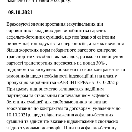
намічено на 4 травня 2022 року.
08.10.2021
Враховуючі значне зростання закупівельних цін
сировинних складових для виробництва гарячих
асфальто-бетонних сумішей, що пов’язано зі світовим
ринком нафтопродуктів та енергоносіїв, а також введення
більш жорстких норм габаритного вагового контролю
транспортних засобів і, як наслідок, ризького підвищення
вартості транспортних перевезень на понад 30% ,
підприємство вимушено повідомити своїх контрагентів та
замовників щодо необхідності індексації цін на власну
продукцію виробництва «АБЗ ІНТЕРРА» з 10.10.2021р.
При цьому підприємство залишається надійним
партнером та стабільним постачальником асфальто-
бетонних сумішей для своїх замовників та визнає
зобов’язання по контрактам та договорам, укладеним до
10.10.2021р. щодо відвантаження асфальто-бетонних
сумішей та здійснить вказане відвантаження своєчасно
згідно з умовами договорів. Ціни на асфальто-бетонну